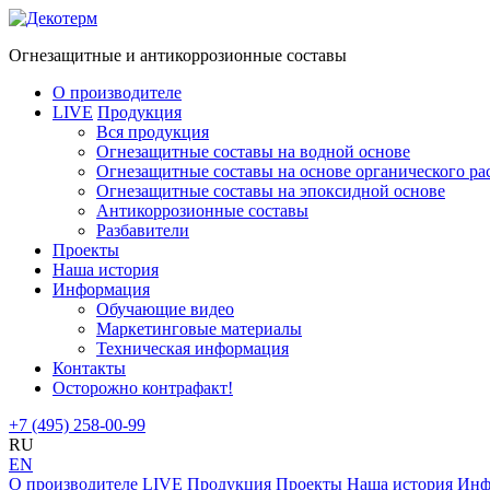
Огнезащитные и антикоррозионные составы
О производителе
LIVE
Продукция
Вся продукция
Огнезащитные cоставы на водной основе
Огнезащитные составы на основе органического ра
Огнезащитные составы на эпоксидной основе
Антикоррозионные составы
Разбавители
Проекты
Наша история
Информация
Обучающие видео
Маркетинговые материалы
Техническая информация
Контакты
Осторожно контрафакт!
+7 (495) 258-00-99
RU
EN
О производителе
LIVE
Продукция
Проекты
Наша история
Инф