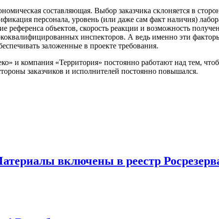
ономическая составляющая. Выбор заказчика склоняется в сторо
фикация персонала, уровень (или даже сам факт наличия) лабора
ие референса объектов, скорость реакции и возможность получе
сококвалифицированных инспекторов. А ведь именно эти фактор
беспечивать заложенные в проекте требования.
ко» и компания «Территория» постоянно работают над тем, чтоб
стороны заказчиков и исполнителей постоянно повышался.
Материалы включены в реестр Росрезерв