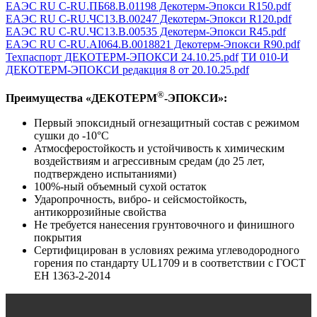
ЕАЭС RU C-RU.ПБ68.В.01198 Декотерм-Эпокси R150.pdf
ЕАЭС RU C-RU.ЧС13.В.00247 Декотерм-Эпокси R120.pdf
ЕАЭС RU C-RU.ЧC13.B.00535 Декотерм-Эпокси R45.pdf
ЕАЭС RU C-RU.AI064.B.0018821 Декотерм-Эпокси R90.pdf
Техпаспорт ДЕКОТЕРМ-ЭПОКСИ 24.10.25.pdf
ТИ 010-И
ДЕКОТЕРМ-ЭПОКСИ редакция 8 от 20.10.25.pdf
®
Преимущества «ДЕКОТЕРМ
-ЭПОКСИ»:
Первый эпоксидный огнезащитный состав с режимом
сушки до -10°С
Атмосферостойкость и устойчивость к химическим
воздействиям и агрессивным средам (до 25 лет,
подтверждено испытаниями)
100%-ный объемный сухой остаток
Ударопрочность, вибро- и сейсмостойкость,
антикоррозийные свойства
Не требуется нанесения грунтовочного и финишного
покрытия
Сертифицирован в условиях режима углеводородного
горения по стандарту UL1709 и в соответствии с ГОСТ
ЕН 1363-2-2014